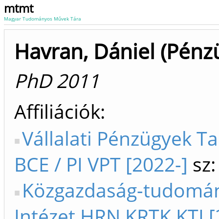
mtmt
Magyar Tudományos Művek Tára
Havran, Dániel (Pénz
PhD 2011
Affiliációk
Vállalati Pénzügyek T
BCE / PI VPT [2022-]
sz:
Közgazdaság-tudomá
Intézet HRN KRTK KTI [