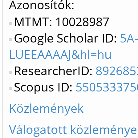
Azonosítók
MTMT: 10028987
Google Scholar ID:
5A
LUEEAAAAJ&hl=hu
ResearcherID:
892685
Scopus ID:
550533375
Közlemények
Válogatott közleménye