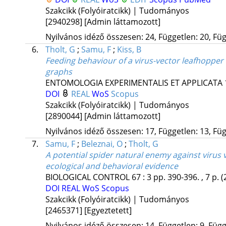
Szakcikk (Folyóiratcikk) | Tudományos
[2940298]
[Admin láttamozott]
Nyilvános idéző összesen: 24, Független: 20, Füg
6.
Tholt, G
;
Samu, F
;
Kiss, B
Feeding behaviour of a virus-vector leafhopper 
graphs
ENTOMOLOGIA EXPERIMENTALIS ET APPLICATA
DOI
REAL
WoS
Scopus
Szakcikk (Folyóiratcikk) | Tudományos
[2890044]
[Admin láttamozott]
Nyilvános idéző összesen: 17, Független: 13, Füg
7.
Samu, F
;
Beleznai, O
;
Tholt, G
A potential spider natural enemy against virus 
ecological and behavioral evidence
BIOLOGICAL CONTROL
67
:
3
pp. 390-396. , 7 p.
(
DOI
REAL
WoS
Scopus
Szakcikk (Folyóiratcikk) | Tudományos
[2465371]
[Egyeztetett]
Nyilvános idéző összesen: 14, Független: 9, Függő