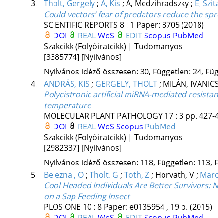
3.
Tholt, Gergely
;
A, Kis
;
A, Medzihradszky
;
É, Szit
Could vectors’ fear of predators reduce the spr
SCIENTIFIC REPORTS
8
:
1
Paper: 8705
(2018)
DOI
REAL
WoS
EDIT
Scopus
PubMed
Szakcikk (Folyóiratcikk) | Tudományos
[3385774]
[Nyilvános]
Nyilvános idéző összesen: 30, Független: 24, Füg
4.
ANDRÁS, KIS
;
GERGELY, THOLT
;
MILÁN, IVANIC
Polycistronic artificial miRNA-mediated resistanc
temperature
MOLECULAR PLANT PATHOLOGY
17
:
3
pp. 427-4
DOI
REAL
WoS
Scopus
PubMed
Szakcikk (Folyóiratcikk) | Tudományos
[2982337]
[Nyilvános]
Nyilvános idéző összesen: 118, Független: 113, F
5.
Beleznai, O
;
Tholt, G
;
Toth, Z
;
Horvath, V
;
Marcz
Cool Headed Individuals Are Better Survivors:
on a Sap Feeding Insect
PLOS ONE
10
:
8
Paper: e0135954 , 19 p.
(2015)
DOI
REAL
WoS
EDIT
Scopus
PubMed