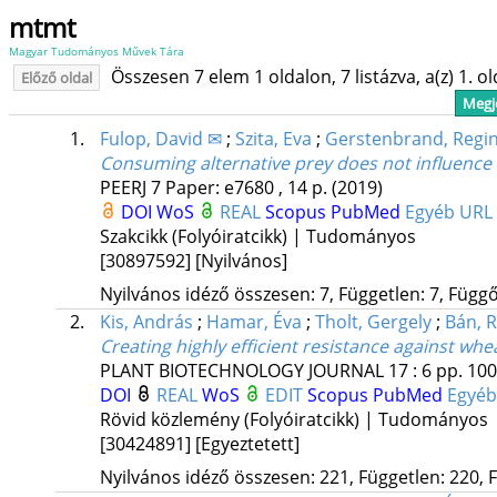
mtmt
Magyar Tudományos Művek Tára
Összesen 7 elem 1 oldalon, 7 listázva, a(z) 1. o
Előző oldal
Megje
1.
Fulop, David ✉
;
Szita, Eva
;
Gerstenbrand, Regi
Consuming alternative prey does not influence th
PEERJ
7
Paper: e7680 , 14 p.
(2019)
DOI
WoS
REAL
Scopus
PubMed
Egyéb URL
Szakcikk (Folyóiratcikk) | Tudományos
[30897592]
[Nyilvános]
Nyilvános idéző összesen: 7, Független: 7, Függő:
2.
Kis, András
;
Hamar, Éva
;
Tholt, Gergely
;
Bán, R
Creating highly efficient resistance against wh
PLANT BIOTECHNOLOGY JOURNAL
17
:
6
pp. 100
DOI
REAL
WoS
EDIT
Scopus
PubMed
Egyéb
Rövid közlemény (Folyóiratcikk) | Tudományos
[30424891]
[Egyeztetett]
Nyilvános idéző összesen: 221, Független: 220, F