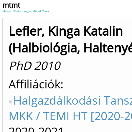
mtmt
Magyar Tudományos Művek Tára
Lefler, Kinga Katalin
(Halbiológia, Halteny
PhD 2010
Affiliációk
Halgazdálkodási Tansz
MKK / TEMI HT [2020-2
2020-2021