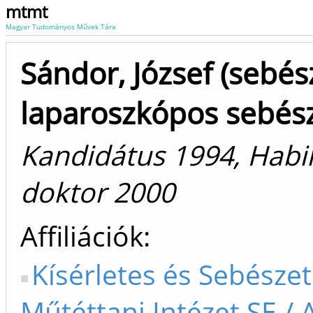
mtmt
Magyar Tudományos Művek Tára
Sándor, József (sebés
laparoszkópos sebész
Kandidátus 1994, Habili
doktor 2000
Affiliációk
Kísérletes és Sebészet
Műtéttani Intézet SE / 