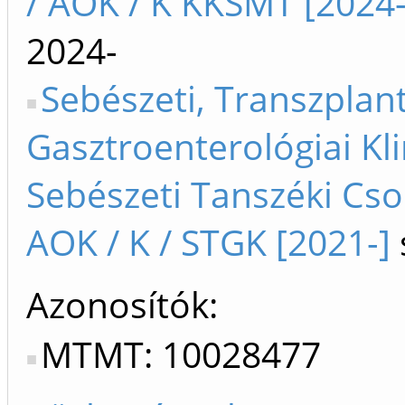
/ AOK / K KKSMT [2024-
2024-
Sebészeti, Transzplan
Gasztroenterológiai Kli
Sebészeti Tanszéki Cso
AOK / K / STGK [2021-]
Azonosítók
MTMT: 10028477