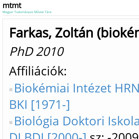
mtmt
Magyar Tudományos Művek Tára
Farkas, Zoltán (bioké
PhD 2010
Affiliációk
Biokémiai Intézet HR
BKI [1971-]
Biológia Doktori Iskol
DI BDI [2000-]
sz: -2009