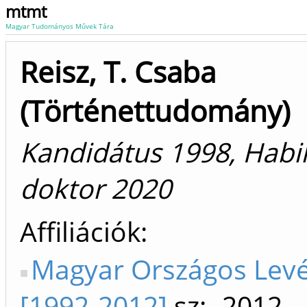
mtmt
Magyar Tudományos Művek Tára
Reisz, T. Csaba
(Történettudomány)
Kandidátus 1998, Habili
doktor 2020
Affiliációk
Magyar Országos Lev
[1992-2012]
sz: -2012