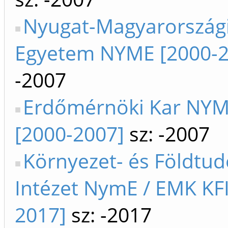
Nyugat-Magyarország
Egyetem NYME [2000-2
-2007
Erdőmérnöki Kar NY
[2000-2007]
sz: -2007
Környezet- és Földtu
Intézet NymE / EMK KFI
2017]
sz: -2017