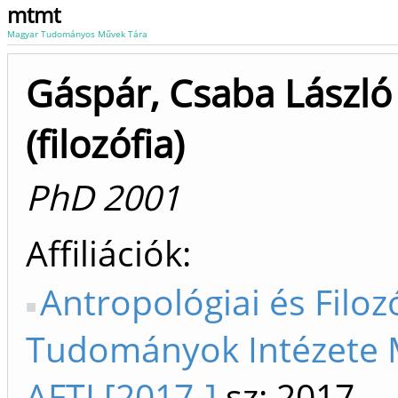
mtmt
Magyar Tudományos Művek Tára
Gáspár, Csaba László
(filozófia)
PhD 2001
Affiliációk
Antropológiai és Filozó
Tudományok Intézete 
AFTI [2017-]
sz: 2017-