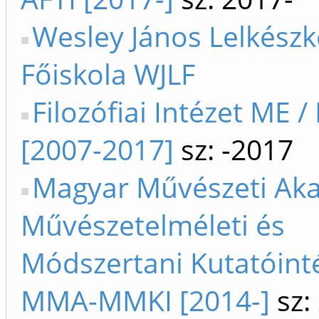
Wesley János Lelkész
Főiskola WJLF
Filozófiai Intézet ME /
[2007-2017]
sz: -2017
Magyar Művészeti Ak
Művészetelméleti és
Módszertani Kutatóint
MMA-MMKI [2014-]
sz: