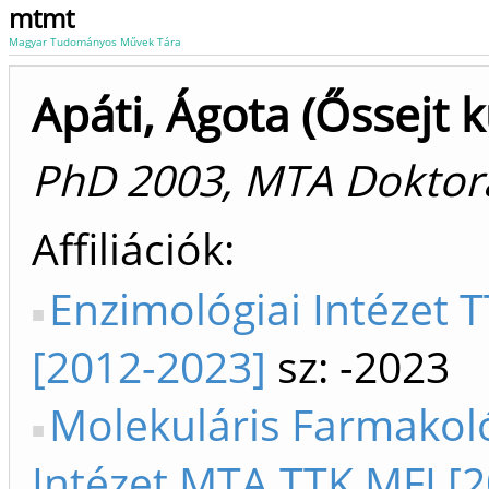
mtmt
Magyar Tudományos Művek Tára
Apáti, Ágota (Őssejt k
PhD 2003, MTA Doktor
Affiliációk
Enzimológiai Intézet T
[2012-2023]
sz: -2023
Molekuláris Farmakoló
Intézet MTA TTK MFI [2