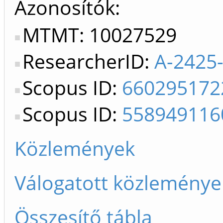
Azonosítók
MTMT: 10027529
ResearcherID:
A-2425
Scopus ID:
660295172
Scopus ID:
558949116
Közlemények
Válogatott közleménye
Összesítő tábla