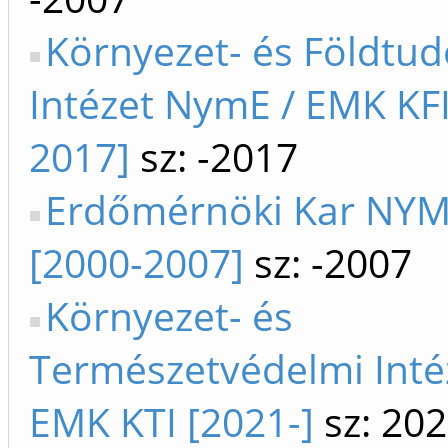
Környezet- és Földtu
Intézet NymE / EMK KFI
2017]
sz: -2017
Erdőmérnöki Kar NY
[2000-2007]
sz: -2007
Környezet- és
Természetvédelmi Inté
EMK KTI [2021-]
sz: 202