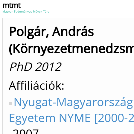
mtmt
Magyar Tudományos Művek Tára
Polgár, András
(Környezetmenedzsm
PhD 2012
Affiliációk
Nyugat-Magyarország
Egyetem NYME [2000-2
-2007