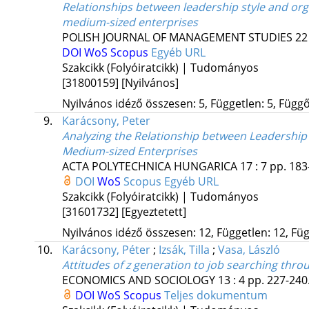
Relationships between leadership style and org
medium-sized enterprises
POLISH JOURNAL OF MANAGEMENT STUDIES
22
DOI
WoS
Scopus
Egyéb URL
Szakcikk (Folyóiratcikk) | Tudományos
[31800159]
[Nyilvános]
Nyilvános idéző összesen: 5, Független: 5, Függő:
9.
Karácsony, Peter
Analyzing the Relationship between Leadership 
Medium-sized Enterprises
ACTA POLYTECHNICA HUNGARICA
17
:
7
pp. 183
DOI
WoS
Scopus
Egyéb URL
Szakcikk (Folyóiratcikk) | Tudományos
[31601732]
[Egyeztetett]
Nyilvános idéző összesen: 12, Független: 12, Füg
10.
Karácsony, Péter
;
Izsák, Tilla
;
Vasa, László
Attitudes of z generation to job searching thro
ECONOMICS AND SOCIOLOGY
13
:
4
pp. 227-240.
DOI
WoS
Scopus
Teljes dokumentum