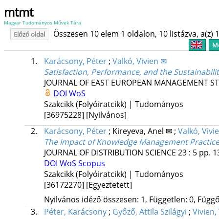
mtmt
Magyar Tudományos Művek Tára
Összesen 10 elem 1 oldalon, 10 listázva, a(z) 1
Előző oldal
Me
1.
Karácsony, Péter
;
Valkó, Vivien ✉
Satisfaction, Performance, and the Sustainabili
JOURNAL OF EAST EUROPEAN MANAGEMENT ST
DOI
WoS
Szakcikk (Folyóiratcikk) | Tudományos
[36975228]
[Nyilvános]
2.
Karácsony, Péter
;
Kireyeva, Anel ✉
;
Valkó, Vivi
The Impact of Knowledge Management Practices 
JOURNAL OF DISTRIBUTION SCIENCE
23
:
5
pp. 1
DOI
WoS
Scopus
Szakcikk (Folyóiratcikk) | Tudományos
[36172270]
[Egyeztetett]
Nyilvános idéző összesen: 1, Független: 0, Függő:
3.
Péter, Karácsony
;
Győző, Attila Szilágyi
;
Vivien,