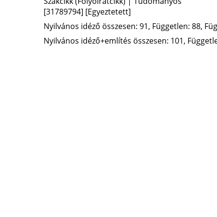
Szakcikk (Folyóiratcikk) | Tudományos
[31789794]
[Egyeztetett]
Nyilvános idéző összesen: 91, Független: 88, Füg
Nyilvános idéző+említés összesen: 101, Független