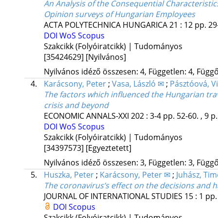
An Analysis of the Consequential Characteristi
Opinion surveys of Hungarian Employees
ACTA POLYTECHNICA HUNGARICA
21
:
12
pp. 29
DOI
WoS
Scopus
Szakcikk (Folyóiratcikk) | Tudományos
[35424629]
[Nyilvános]
Nyilvános idéző összesen: 4, Független: 4, Függő:
4.
Karácsony, Peter
;
Vasa, László ✉
;
Pásztóová, V
The factors which influenced the Hungarian tra
crisis and beyond
ECONOMIC ANNALS-XXI
202
:
3-4
pp. 52-60. , 9 p
DOI
WoS
Scopus
Szakcikk (Folyóiratcikk) | Tudományos
[34397573]
[Egyeztetett]
Nyilvános idéző összesen: 3, Független: 3, Függő:
5.
Huszka, Peter
;
Karácsony, Peter ✉
;
Juhász, Ti
The coronavirus’s effect on the decisions and 
JOURNAL OF INTERNATIONAL STUDIES
15
:
1
pp.
DOI
Scopus
Szakcikk (Folyóiratcikk) | Tudományos