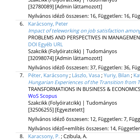
[32780089]
[Admin láttamozott]
Nyilvános idéző összesen: 16, Független: 16, Füg
6.
Karácsony, Peter
Impact of teleworking on job satisfaction amon
PROBLEMS AND PERSPECTIVES IN MANAGEMEN
DOI
Egyéb URL
Szakcikk (Folyóiratcikk) | Tudományos
[32098074]
[Admin láttamozott]
Nyilvános idéző összesen: 37, Független: 36, Füg
7.
Péter, Karácsony
;
Lászlo, Vasa
;
Yuriy, Bilan
;
Kat
Hungarian Experiences of the Transition from T
TRANSFORMATIONS IN BUSINESS & ECONOMIC
WoS
Scopus
Szakcikk (Folyóiratcikk) | Tudományos
[32506255]
[Egyeztetett]
Nyilvános idéző összesen: 12, Független: 7, Függő
Nyilvános idéző+említés összesen: 14, Független:
8.
Karacsony, P.
;
Czibula, A.