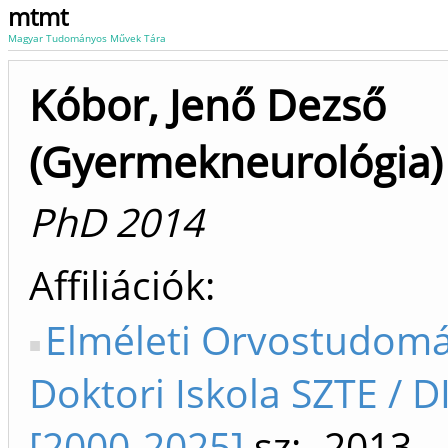
mtmt
Magyar Tudományos Művek Tára
Kóbor, Jenő Dezső
(Gyermekneurológia)
PhD 2014
Affiliációk
Elméleti Orvostudom
Doktori Iskola SZTE / D
[2000-2025]
sz: -2013