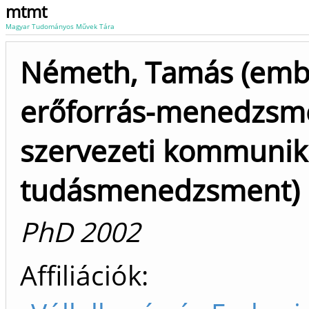
mtmt
Magyar Tudományos Művek Tára
Németh, Tamás (emb
erőforrás-menedzsm
szervezeti kommunik
tudásmenedzsment)
PhD 2002
Affiliációk