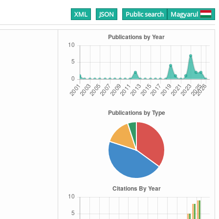
XML
JSON
Public search
Magyarul