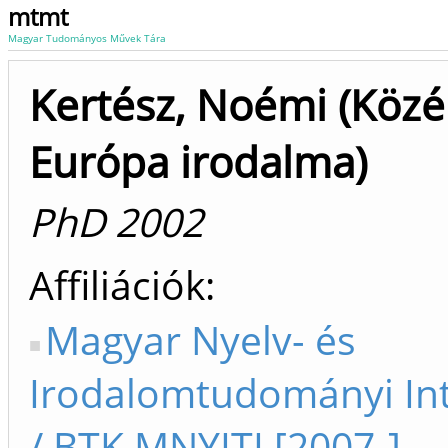
mtmt
Magyar Tudományos Művek Tára
Kertész, Noémi (Közé
Európa irodalma)
PhD 2002
Affiliációk
Magyar Nyelv- és
Irodalomtudományi In
/ BTK MNYITI [2007-]