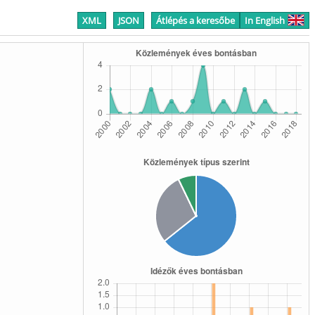
XML
JSON
Átlépés a keresőbe
In English