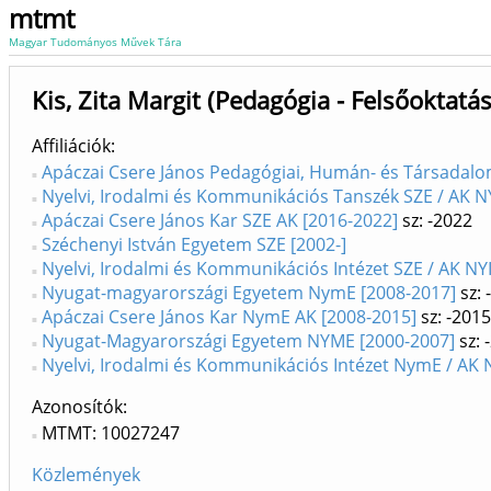
mtmt
Magyar Tudományos Művek Tára
Kis, Zita Margit (Pedagógia - Felsőoktatás
Affiliációk
Apáczai Csere János Pedagógiai, Humán- és Társadalo
Nyelvi, Irodalmi és Kommunikációs Tanszék SZE / AK NY
Apáczai Csere János Kar SZE AK [2016-2022]
sz: -2022
Széchenyi István Egyetem SZE [2002-]
Nyelvi, Irodalmi és Kommunikációs Intézet SZE / AK NYI
Nyugat-magyarországi Egyetem NymE [2008-2017]
sz: 
Apáczai Csere János Kar NymE AK [2008-2015]
sz: -2015
Nyugat-Magyarországi Egyetem NYME [2000-2007]
sz: 
Nyelvi, Irodalmi és Kommunikációs Intézet NymE / AK N
Azonosítók
MTMT: 10027247
Közlemények