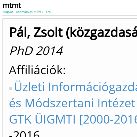
mtmt
Magyar Tudományos Művek Tára
Pál, Zsolt (közgazdas
PhD 2014
Affiliációk
Üzleti Információgazd
és Módszertani Intézet
GTK ÜIGMTI [2000-201
-2016