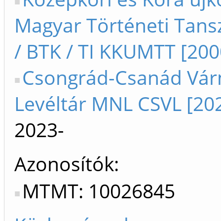
Magyar Történeti Tans
/ BTK / TI KKUMTT [200
Csongrád-Csanád Vár
Levéltár MNL CSVL [202
2023-
Azonosítók
MTMT: 10026845