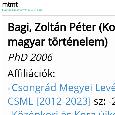
mtmt
Magyar Tudományos Művek Tára
Bagi, Zoltán Péter (Ko
magyar történelem)
PhD 2006
Affiliációk
Csongrád Megyei Lev
CSML [2012-2023]
sz: 
Középkori és Kora újk