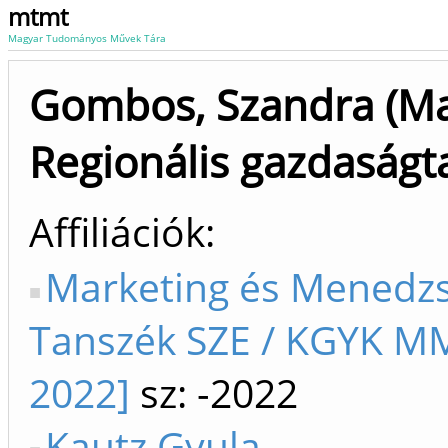
mtmt
Magyar Tudományos Művek Tára
Gombos, Szandra (Ma
Regionális gazdaságt
Affiliációk
Marketing és Menedz
Tanszék SZE / KGYK M
2022]
sz: -2022
Kautz Gyula