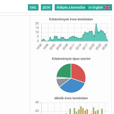
XML
JSON
Átlépés a keresőbe
In English