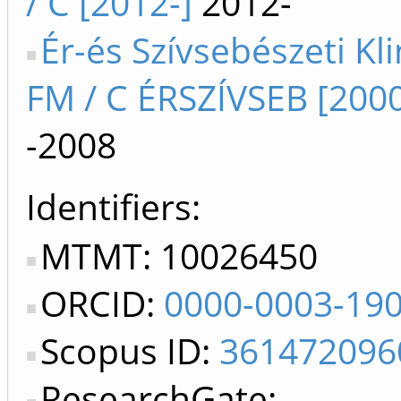
/ C [2012-]
2012-
Ér-és Szívsebészeti Kli
FM / C ÉRSZÍVSEB [200
-2008
Identifiers
MTMT: 10026450
ORCID:
0000-0003-19
Scopus ID:
361472096
ResearchGate: