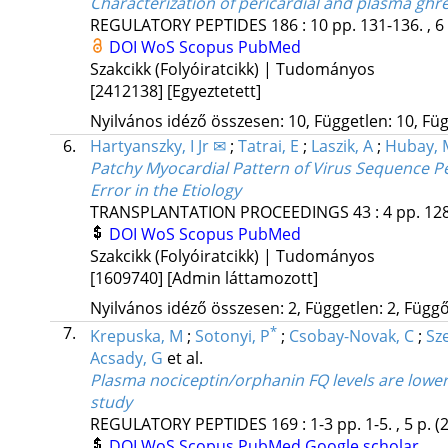
Characterization of pericardial and plasma ghre
REGULATORY PEPTIDES
186
:
10
pp. 131-136. , 6
DOI
WoS
Scopus
PubMed
Szakcikk (Folyóiratcikk) | Tudományos
[2412138]
[Egyeztetett]
Nyilvános idéző összesen: 10, Független: 10, Füg
6.
Hartyanszky, I Jr ✉
;
Tatrai, E
;
Laszik, A
;
Hubay, 
Patchy Myocardial Pattern of Virus Sequence P
Error in the Etiology
TRANSPLANTATION PROCEEDINGS
43
:
4
pp. 128
DOI
WoS
Scopus
PubMed
Szakcikk (Folyóiratcikk) | Tudományos
[1609740]
[Admin láttamozott]
Nyilvános idéző összesen: 2, Független: 2, Függő:
7.
*
Krepuska, M
;
Sotonyi, P
;
Csobay-Novak, C
;
Sz
Acsady, G
et al.
Plasma nociceptin/orphanin FQ levels are lower 
study
REGULATORY PEPTIDES
169
:
1-3
pp. 1-5. , 5 p.
(
DOI
WoS
Scopus
PubMed
Google scholar