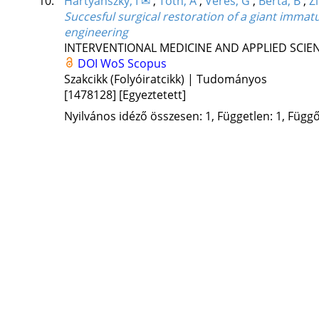
10.
Hartyánszky, I ✉
;
Tóth, A
;
Veres, G
;
Berta, B
;
Z
Succesful surgical restoration of a giant immat
engineering
INTERVENTIONAL MEDICINE AND APPLIED SCIE
DOI
WoS
Scopus
Szakcikk (Folyóiratcikk) | Tudományos
[1478128]
[Egyeztetett]
Nyilvános idéző összesen: 1, Független: 1, Függő: