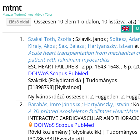
mtmt
Magyar Tudományos Művek Tára
Összesen 10 elem 1 oldalon, 10 listázva, a(z) 1
Előző oldal
Me
1.
Szakal‐Toth, Zsofia
;
Szlavik, Janos
;
Soltesz, Ada
Kiraly, Akos
;
Sax, Balazs
;
Hartyanszky, Istvan
et 
Acute heart transplantation from mechanical c
patient with fulminant myocarditis
ESC HEART FAILURE
8
:
2
pp. 1643-1648. , 6 p.
(2
DOI
WoS
Scopus
PubMed
Szakcikk (Folyóiratcikk) | Tudományos
[31898798]
[Nyilvános]
Nyilvános idéző összesen: 2, Független: 2, Függő:
2.
Barabás, Imre János ✉
;
Hartyánszky, István
;
Ko
A 3D printed exoskeleton facilitates HeartMate I
INTERACTIVE CARDIOVASCULAR AND THORACIC
DOI
WoS
Scopus
PubMed
Rövid közlemény (Folyóiratcikk) | Tudományos
[30786733]
[Egyeztetett]