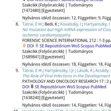
Szakcikk (Folyóiratcikk) | Tudományos
[1472480]
[Egyeztetett]
Nyilvános idéző összesen: 12, Független: 9, Függő
8.
Tatrai, E ✉
;
Bedi, K
;
Kovalszky, I
;
Hartyanszky, I
No mutation but high mRNA expression of Coxs
ischemic cardiomyopathy
FORENSIC SCIENCE INTERNATIONAL
212
:
1-3
pp.
DOI
SE Repozitórium
WoS
Scopus
PubMed
Szakcikk (Folyóiratcikk) | Tudományos
[1689841]
[Egyeztetett]
Nyilvános idéző összesen: 18, Független: 18, Füg
9.
Tátrai, E ✉
;
Hartyánszky, I Jr
;
Lászik, A
;
Acsády,
The Role of Viral Infections in the Developmen
PATHOLOGY AND ONCOLOGY RESEARCH
17
:
2
DOI
SE Repozitórium
WoS
Scopus
PubMed
Szakcikk (Folyóiratcikk) | Tudományos
[1638240]
[Egyeztetett]
Nyilvános idéző összesen: 14, Független: 14, Füg