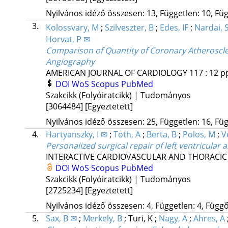
Nyilvános idéző összesen: 13, Független: 10, Füg
3.
Kolossvary, M
;
Szilveszter, B
;
Edes, IF
;
Nardai, 
Horvat, P ✉
Comparison of Quantity of Coronary Atherosc
Angiography
AMERICAN JOURNAL OF CARDIOLOGY
117
:
12
pp
DOI
WoS
Scopus
PubMed
Szakcikk (Folyóiratcikk) | Tudományos
[3064484]
[Egyeztetett]
Nyilvános idéző összesen: 25, Független: 16, Füg
4.
Hartyanszky, I ✉
;
Toth, A
;
Berta, B
;
Polos, M
;
V
Personalized surgical repair of left ventricula
INTERACTIVE CARDIOVASCULAR AND THORACIC
DOI
WoS
Scopus
PubMed
Szakcikk (Folyóiratcikk) | Tudományos
[2725234]
[Egyeztetett]
Nyilvános idéző összesen: 4, Független: 4, Függő:
5.
Sax, B ✉
;
Merkely, B
;
Turi, K
;
Nagy, A
;
Ahres, A