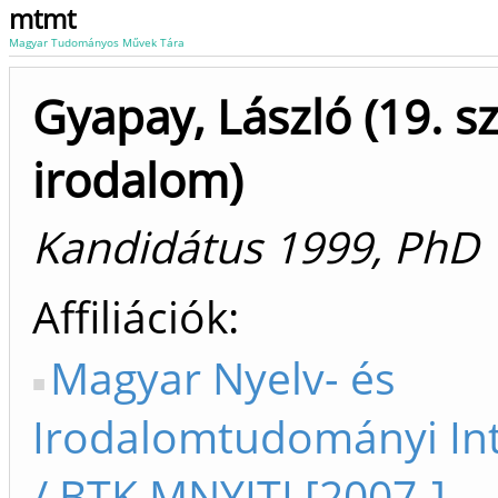
mtmt
Magyar Tudományos Művek Tára
Gyapay, László (19. s
irodalom)
Kandidátus 1999, PhD
Affiliációk
Magyar Nyelv- és
Irodalomtudományi In
/ BTK MNYITI [2007-]