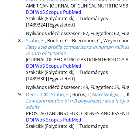
AMERICAN JOURNAL OF CLINICAL NUTRITION
93
DOI
WoS
Scopus
PubMed
Szakcikk (Folyóiratcikk) | Tudományos
[1439324]
[Egyeztetett]
Nyilvános idéző összesen: 87, Független: 62, Füg
8.
Szabo, E
;
Boehm, G
;
Beermann, C
;
Weyermann
Fatty acid profile comparisons in human milk s
month of lactation.
JOURNAL OF PEDIATRIC GASTROENTEROLOGY A
DOI
WoS
Scopus
PubMed
Szakcikk (Folyóiratcikk) | Tudományos
[1439330]
[Egyeztetett]
Nyilvános idéző összesen: 49, Független: 39, Füg
9.
Decsi, T ✉
;
Szabo, E
;
Burus, I
;
Marosvolgyi, T
;
K
Low contribution of n-3 polyunsaturated fatty 
adults.
PROSTAGLANDINS LEUKOTRIENES AND ESSENTI
DOI
WoS
Scopus
PubMed
Szakcikk (Folyóiratcikk) | Tudományos