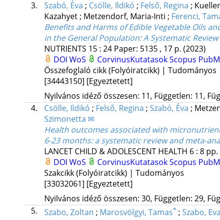
3.
Szabó, Éva
;
Csölle, Ildikó
;
Felső, Regina
;
Kuelle
Kazahyet
;
Metzendorf, Maria-Inti
;
Ferenci, Tam
Benefits and Harms of Edible Vegetable Oils and
in the General Population: A Systematic Review 
NUTRIENTS
15
:
24
Paper: 5135 , 17 p.
(2023)
DOI
WoS
CorvinusKutatasok
Scopus
PubM
Összefoglaló cikk (Folyóiratcikk) | Tudományos
[34443150]
[Egyeztetett]
Nyilvános idéző összesen: 11, Független: 11, Füg
4.
Csölle, Ildikó
;
Felső, Regina
;
Szabó, Éva
;
Metzen
Szimonetta ✉
Health outcomes associated with micronutrient
6-23 months
: a systematic review and meta-ana
LANCET CHILD & ADOLESCENT HEALTH
6
:
8
pp.
DOI
WoS
CorvinusKutatasok
Scopus
PubM
Szakcikk (Folyóiratcikk) | Tudományos
[33032061]
[Egyeztetett]
Nyilvános idéző összesen: 30, Független: 29, Füg
5.
*
Szabo, Zoltan
;
Marosvölgyi, Tamas
;
Szabo, Ev