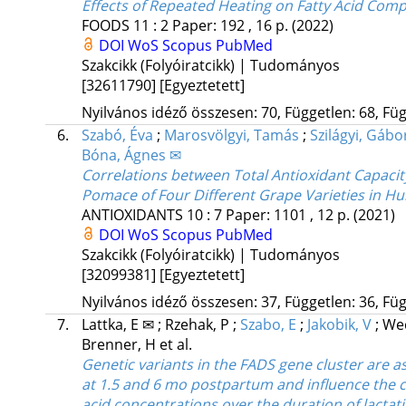
Effects of Repeated Heating on Fatty Acid Comp
FOODS
11
:
2
Paper: 192 , 16 p.
(2022)
DOI
WoS
Scopus
PubMed
Szakcikk (Folyóiratcikk) | Tudományos
[32611790]
[Egyeztetett]
Nyilvános idéző összesen: 70, Független: 68, Füg
6.
Szabó, Éva
;
Marosvölgyi, Tamás
;
Szilágyi, Gábo
Bóna, Ágnes ✉
Correlations between Total Antioxidant Capacit
Pomace of Four Different Grape Varieties in H
ANTIOXIDANTS
10
:
7
Paper: 1101 , 12 p.
(2021)
DOI
WoS
Scopus
PubMed
Szakcikk (Folyóiratcikk) | Tudományos
[32099381]
[Egyeztetett]
Nyilvános idéző összesen: 37, Független: 36, Füg
7.
Lattka, E ✉
;
Rzehak, P
;
Szabo, E
;
Jakobik, V
;
We
Brenner, H
et al.
Genetic variants in the FADS gene cluster are 
at 1.5 and 6 mo postpartum and influence the c
acid concentrations over the duration of lactati