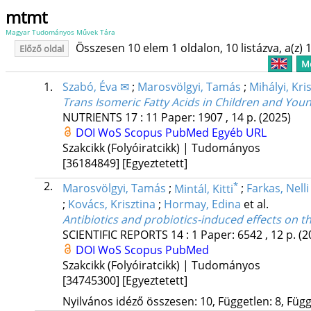
mtmt
Magyar Tudományos Művek Tára
Összesen 10 elem 1 oldalon, 10 listázva, a(z) 1
Előző oldal
Me
1.
Szabó, Éva ✉
;
Marosvölgyi, Tamás
;
Mihályi, Kri
Trans Isomeric Fatty Acids in Children and Youn
NUTRIENTS
17
:
11
Paper: 1907 , 14 p.
(2025)
DOI
WoS
Scopus
PubMed
Egyéb URL
Szakcikk (Folyóiratcikk) | Tudományos
[36184849]
[Egyeztetett]
2.
*
Marosvölgyi, Tamás
;
Mintál, Kitti
;
Farkas, Nelli
;
Kovács, Krisztina
;
Hormay, Edina
et al.
Antibiotics and probiotics-induced effects on th
SCIENTIFIC REPORTS
14
:
1
Paper: 6542 , 12 p.
(2
DOI
WoS
Scopus
PubMed
Szakcikk (Folyóiratcikk) | Tudományos
[34745300]
[Egyeztetett]
Nyilvános idéző összesen: 10, Független: 8, Függő