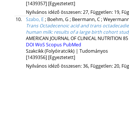
[1439357]
[Egyeztetett]
Nyilvános idéző összesen: 27, Független: 19, Füg
10.
Szabo, E
;
Boehm, G
;
Beermann, C
;
Weyermann
Trans Octadecenoic acid and trans octadecadien
human milk: results of a large birth cohort stud
AMERICAN JOURNAL OF CLINICAL NUTRITION
85
DOI
WoS
Scopus
PubMed
Szakcikk (Folyóiratcikk) | Tudományos
[1439356]
[Egyeztetett]
Nyilvános idéző összesen: 36, Független: 20, Füg