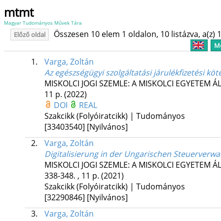
mtmt
Magyar Tudományos Művek Tára
Összesen 10 elem 1 oldalon, 10 listázva, a(z) 1
Előző oldal
Me
1.
Varga, Zoltán
Az egészségügyi szolgáltatási járulékfizetési köt
MISKOLCI JOGI SZEMLE: A MISKOLCI EGYETEM 
11 p.
(2022)
DOI
REAL
Szakcikk (Folyóiratcikk) | Tudományos
[33403540]
[Nyilvános]
2.
Varga, Zoltán
Digitalisierung in der Ungarischen Steuerverwa
MISKOLCI JOGI SZEMLE: A MISKOLCI EGYETEM 
338-348. , 11 p.
(2021)
Szakcikk (Folyóiratcikk) | Tudományos
[32290846]
[Nyilvános]
3.
Varga, Zoltán