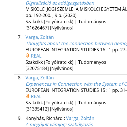
Digitalizáció az adóigazgatásban
MISKOLCI JOGI SZEMLE: A MISKOLCI EGYETEM 
pp. 192-200. , 9 p.
(2020)
Szakcikk (Folyóiratcikk) | Tudományos
[31626467]
[Nyilvános]
7.
Varga, Zoltán
Thoughts about the connection between demog
EUROPEAN INTEGRATION STUDIES
16
:
1
pp. 27-
REAL
Szakcikk (Folyóiratcikk) | Tudományos
[32075184]
[Nyilvános]
8.
Varga, Zoltán
Experiences in Connection with the System of O
EUROPEAN INTEGRATION STUDIES
15
:
1
pp. 31-
REAL
Szakcikk (Folyóiratcikk) | Tudományos
[31335412]
[Nyilvános]
9.
Konyhás, Richárd
;
Varga, Zoltán
A megújult vámjogi szabályozás