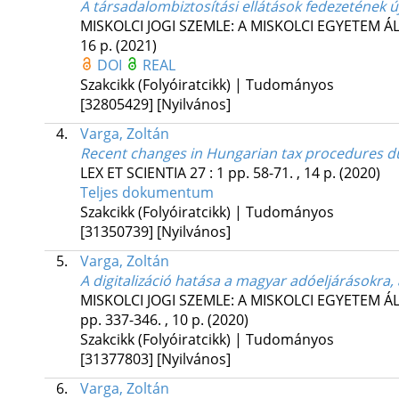
A társadalombiztosítási ellátások fedezetének új
MISKOLCI JOGI SZEMLE: A MISKOLCI EGYETEM 
16 p.
(2021)
DOI
REAL
Szakcikk (Folyóiratcikk) | Tudományos
[32805429]
[Nyilvános]
4.
Varga, Zoltán
Recent changes in Hungarian tax procedures due
LEX ET SCIENTIA
27
:
1
pp. 58-71. , 14 p.
(2020)
Teljes dokumentum
Szakcikk (Folyóiratcikk) | Tudományos
[31350739]
[Nyilvános]
5.
Varga, Zoltán
A digitalizáció hatása a magyar adóeljárásokra
MISKOLCI JOGI SZEMLE: A MISKOLCI EGYETEM 
pp. 337-346. , 10 p.
(2020)
Szakcikk (Folyóiratcikk) | Tudományos
[31377803]
[Nyilvános]
6.
Varga, Zoltán