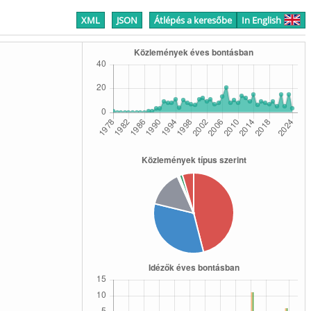
XML
JSON
Átlépés a keresőbe
In English