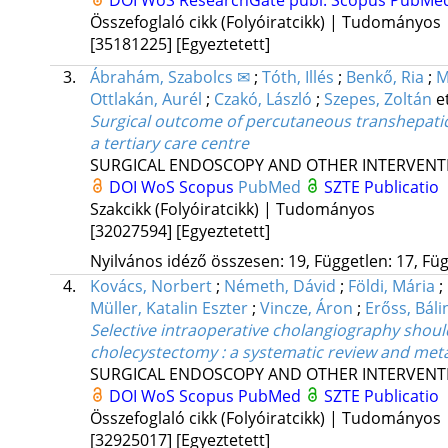
Összefoglaló cikk (Folyóiratcikk) | Tudományos
[35181225]
[Egyeztetett]
3.
Ábrahám, Szabolcs ✉
;
Tóth, Illés
;
Benkő, Ria
;
M
Ottlakán, Aurél
;
Czakó, László
;
Szepes, Zoltán
et
Surgical outcome of percutaneous transhepatic g
a tertiary care centre
SURGICAL ENDOSCOPY AND OTHER INTERVENT
DOI
WoS
Scopus
PubMed
SZTE Publicatio
Szakcikk (Folyóiratcikk) | Tudományos
[32027594]
[Egyeztetett]
Nyilvános idéző összesen: 19, Független: 17, Füg
4.
Kovács, Norbert
;
Németh, Dávid
;
Földi, Mária
;
Müller, Katalin Eszter
;
Vincze, Áron
;
Erőss, Báli
Selective intraoperative cholangiography shou
cholecystectomy : a systematic review and meta
SURGICAL ENDOSCOPY AND OTHER INTERVENT
DOI
WoS
Scopus
PubMed
SZTE Publicatio
Összefoglaló cikk (Folyóiratcikk) | Tudományos
[32925017]
[Egyeztetett]