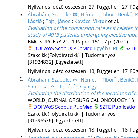
Nyilvános idéző összesen: 27, Független: 27, Füg
5.
Ábrahám, Szabolcs ✉
;
Németh, Tibor
;
Benkő, R
László
;
Tajti, János
;
Kovács, Viktor
et al.
Evaluation of the conversion rate as it relates 
study of 4013 patients undergoing elective lap
BMC SURGERY
21
:
1
Paper: 151 , 7 p.
(2021)
DOI
WoS
Scopus
PubMed
Egyéb URL
SZTE 
Szakcikk (Folyóiratcikk) | Tudományos
[31924832]
[Egyeztetett]
Nyilvános idéző összesen: 18, Független: 17, Füg
6.
*
Ábrahám, Szabolcs ✉
;
Németh, Tibor
;
Benkő, 
Simonka, Zsolt
;
Lázár, György
Evaluating the distribution of the locations o
WORLD JOURNAL OF SURGICAL ONCOLOGY
18
:
DOI
WoS
Scopus
PubMed
SZTE Publicatio
Szakcikk (Folyóiratcikk) | Tudományos
[31396526]
[Egyeztetett]
Nyilvános idéző összesen: 18, Független: 18, Füg
7.
*