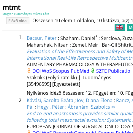
mtmt
Magyar Tudományos Művek Tára
Összesen 10 elem 1 oldalon, 10 listázva, a(z) 1
Előző oldal
Me
1.
*
Bacsur, Péter
;
Shaham, Daniel
;
Serclova, Zuz
Maharshak, Nitsan
;
Zemel, Meir
;
Bar-Gil Shitrit
Evaluation of the Effectiveness and Safety of M
International Real-Life Retrospective Multicent
ALIMENTARY PHARMACOLOGY & THERAPEUTIC
DOI
WoS
Scopus
PubMed
SZTE Publicatio
Szakcikk (Folyóiratcikk) | Tudományos
[35496595]
[Egyeztetett]
Nyilvános idéző összesen: 12, Független: 10, Füg
2.
Kávási, Sarolta Beáta
;
Iov, Diana-Elena
;
Rancz, 
Pál
;
Hegyi, Péter
;
Ábrahám, Szabolcs ✉
End-to-end anastomosis provides similar qualit
following total mesorectal excision: Systematic
EUROPEAN JOURNAL OF SURGICAL ONCOLOGY
DOI
WoS
ResearchGate publ.
Scopus
PubMe