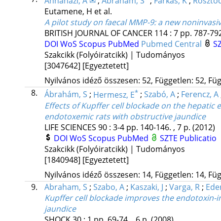
Annahazi, A ✉
;
Abraham, S
;
Farkas, K
;
Rosztoc
Eutamene, H
et al.
A pilot study on faecal MMP-9: a new noninvasiv
BRITISH JOURNAL OF CANCER
114
:
7
pp. 787-792
DOI
WoS
Scopus
PubMed
Pubmed Central
SZ
Szakcikk (Folyóiratcikk) | Tudományos
[3047642]
[Egyeztetett]
Nyilvános idéző összesen: 52, Független: 52, Füg
8.
*
Ábrahám, S
;
Hermesz, E
;
Szabó, A
;
Ferencz, A
Effects of Kupffer cell blockade on the hepati
endotoxemic rats with obstructive jaundice
LIFE SCIENCES
90
:
3-4
pp. 140-146. , 7 p.
(2012)
DOI
WoS
Scopus
PubMed
SZTE Publicatio
Szakcikk (Folyóiratcikk) | Tudományos
[1840948]
[Egyeztetett]
Nyilvános idéző összesen: 14, Független: 14, Füg
9.
Abraham, S
;
Szabo, A
;
Kaszaki, J
;
Varga, R
;
Eder
Kupffer cell blockade improves the endotoxin-
jaundice
SHOCK
30
:
1
pp. 69-74. , 6 p.
(2008)