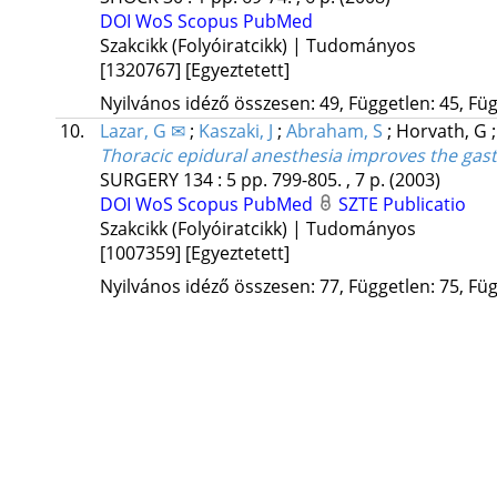
DOI
WoS
Scopus
PubMed
Szakcikk (Folyóiratcikk) | Tudományos
[1320767]
[Egyeztetett]
Nyilvános idéző összesen: 49, Független: 45, Füg
10.
Lazar, G ✉
;
Kaszaki, J
;
Abraham, S
;
Horvath, G
Thoracic epidural anesthesia improves the gast
SURGERY
134
:
5
pp. 799-805. , 7 p.
(2003)
DOI
WoS
Scopus
PubMed
SZTE Publicatio
Szakcikk (Folyóiratcikk) | Tudományos
[1007359]
[Egyeztetett]
Nyilvános idéző összesen: 77, Független: 75, Füg