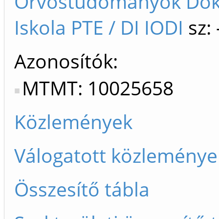
Orvostudományok Dok
Iskola PTE / DI IODI
sz:
Azonosítók
MTMT: 10025658
Közlemények
Válogatott közleménye
Összesítő tábla