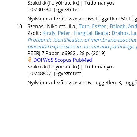
Szakcikk (Folyóiratcikk) | Tudományos
[30730384]
[Egyeztetett]
Nyilvános idéző összesen: 63, Független: 50, Füg
10.
Szenasi, Nikolett Lilla
;
Toth, Eszter
;
Balogh, An
Zsolt
;
Kiraly, Peter
;
Hargitai, Beata
;
Drahos, La
Proteomic identification of membrane-associated
placental expression in normal and pathologic
PEERJ
7
Paper: e6982 , 28 p.
(2019)
DOI
WoS
Scopus
PubMed
Szakcikk (Folyóiratcikk) | Tudományos
[30748807]
[Egyeztetett]
Nyilvános idéző összesen: 6, Független: 3, Függő: