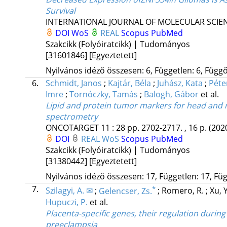
Survival
INTERNATIONAL JOURNAL OF MOLECULAR SCIE
DOI
WoS
REAL
Scopus
PubMed
Szakcikk (Folyóiratcikk) | Tudományos
[31601846]
[Egyeztetett]
Nyilvános idéző összesen: 6, Független: 6, Függő:
6.
Schmidt, Janos
;
Kajtár, Béla
;
Juhász, Kata
;
Péte
Imre
;
Tornóczky, Tamás
;
Balogh, Gábor
et al.
Lipid and protein tumor markers for head and 
spectrometry
ONCOTARGET
11
:
28
pp. 2702-2717. , 16 p.
(202
DOI
REAL
WoS
Scopus
PubMed
Szakcikk (Folyóiratcikk) | Tudományos
[31380442]
[Egyeztetett]
Nyilvános idéző összesen: 17, Független: 17, Füg
7.
*
Szilagyi, A. ✉
;
Gelencser, Zs.
;
Romero, R.
;
Xu, 
Hupuczi, P.
et al.
Placenta-specific genes, their regulation during
preeclampsia