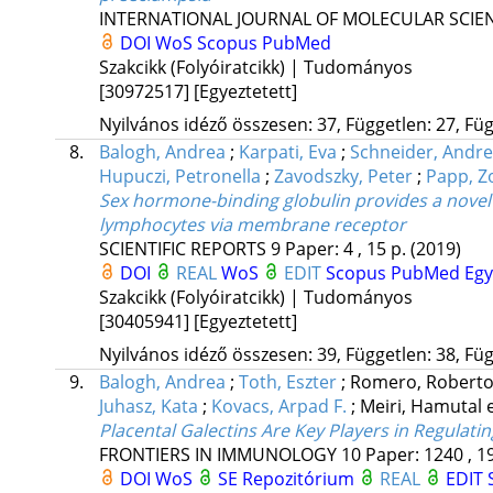
INTERNATIONAL JOURNAL OF MOLECULAR SCIE
DOI
WoS
Scopus
PubMed
Szakcikk (Folyóiratcikk) | Tudományos
[30972517]
[Egyeztetett]
Nyilvános idéző összesen: 37, Független: 27, Füg
8.
Balogh, Andrea
;
Karpati, Eva
;
Schneider, Andre
Hupuczi, Petronella
;
Zavodszky, Peter
;
Papp, Z
Sex hormone-binding globulin provides a novel 
lymphocytes via membrane receptor
SCIENTIFIC REPORTS
9
Paper: 4 , 15 p.
(2019)
DOI
REAL
WoS
EDIT
Scopus
PubMed
Eg
Szakcikk (Folyóiratcikk) | Tudományos
[30405941]
[Egyeztetett]
Nyilvános idéző összesen: 39, Független: 38, Füg
9.
Balogh, Andrea
;
Toth, Eszter
;
Romero, Robert
Juhasz, Kata
;
Kovacs, Arpad F.
;
Meiri, Hamutal
e
Placental Galectins Are Key Players in Regula
FRONTIERS IN IMMUNOLOGY
10
Paper: 1240 , 1
DOI
WoS
SE Repozitórium
REAL
EDIT