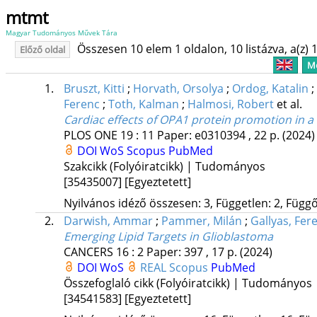
mtmt
Magyar Tudományos Művek Tára
Összesen 10 elem 1 oldalon, 10 listázva, a(z) 1
Előző oldal
Me
1.
Bruszt, Kitti
;
Horvath, Orsolya
;
Ordog, Katalin
;
Ferenc
;
Toth, Kalman
;
Halmosi, Robert
et al.
Cardiac effects of OPA1 protein promotion in a
PLOS ONE
19
:
11
Paper: e0310394 , 22 p.
(2024)
DOI
WoS
Scopus
PubMed
Szakcikk (Folyóiratcikk) | Tudományos
[35435007]
[Egyeztetett]
Nyilvános idéző összesen: 3, Független: 2, Függő:
2.
Darwish, Ammar
;
Pammer, Milán
;
Gallyas, Fer
Emerging Lipid Targets in Glioblastoma
CANCERS
16
:
2
Paper: 397 , 17 p.
(2024)
DOI
WoS
REAL
Scopus
PubMed
Összefoglaló cikk (Folyóiratcikk) | Tudományos
[34541583]
[Egyeztetett]