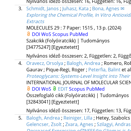
Nyilvános idéző összesen: 16, Független: 16, Füg
3.
Schmidt, Janos
;
Juhasz, Kata
;
Bona, Agnes ✉
Exploring the Chemical Profile, In Vitro Antioxi
Extracts
MOLECULES
29
:
7
Paper: 1515 , 13 p.
(2024)
DOI
WoS
Scopus
PubMed
Szakcikk (Folyóiratcikk) | Tudományos
[34775247]
[Egyeztetett]
Nyilvános idéző összesen: 2, Független: 2, Függő:
4.
Oravecz, Orsolya
;
Balogh, Andrea
;
Romero, Ro
Gaurav
;
Pique-Regi, Roger
;
Peterfia, Balint
et al
Proteoglycans: Systems-Level Insight into Thei
INTERNATIONAL JOURNAL OF MOLECULAR SCIE
DOI
WoS
EDIT
Scopus
PubMed
Összefoglaló cikk (Folyóiratcikk) | Tudományos
[32843041]
[Egyeztetett]
Nyilvános idéző összesen: 17, Független: 13, Füg
5.
Balogh, Andrea
;
Reiniger, Lilla
;
Hetey, Szabolc
Gelencser, Zsolt
;
Zvara, Agnes
;
Szilagyi, Andras
Decreased Expression ofZNF554in Gliomas is As