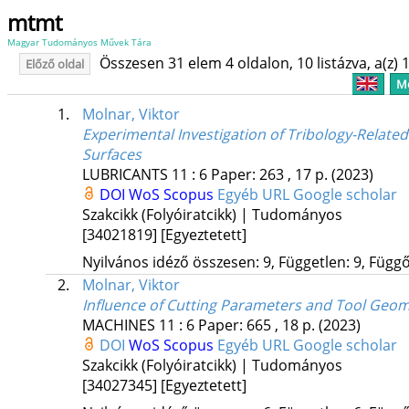
mtmt
Magyar Tudományos Művek Tára
Összesen 31 elem 4 oldalon, 10 listázva, a(z) 1
Előző oldal
Me
1.
Molnar, Viktor
Experimental Investigation of Tribology-Rela
Surfaces
LUBRICANTS
11
:
6
Paper: 263 , 17 p.
(2023)
DOI
WoS
Scopus
Egyéb URL
Google scholar
Szakcikk (Folyóiratcikk) | Tudományos
[34021819]
[Egyeztetett]
Nyilvános idéző összesen: 9, Független: 9, Függő:
2.
Molnar, Viktor
Influence of Cutting Parameters and Tool Geo
MACHINES
11
:
6
Paper: 665 , 18 p.
(2023)
DOI
WoS
Scopus
Egyéb URL
Google scholar
Szakcikk (Folyóiratcikk) | Tudományos
[34027345]
[Egyeztetett]