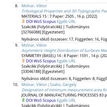
8.
Molnar, Viktor
Tribological Properties and 3D Topographic P
MATERIALS
15
:
7
Paper: 2505 , 16 p.
(2022)
DOI
WoS
Scopus
Egyéb URL
Szakcikk (Folyóiratcikk) | Tudományos
[32766088]
[Egyeztetett]
Nyilvános idéző összesen: 17, Független: 16, Füg
9.
Molnar, Viktor
Asymmetric Height Distribution of Surfaces Ma
SYMMETRY (BASEL)
14
:
8
Paper: 1591 , 14 p.
(20
DOI
WoS
Scopus
Egyéb URL
Szakcikk (Folyóiratcikk) | Tudományos
[33046188]
[Egyeztetett]
Nyilvános idéző összesen: 8, Független: 8, Függő:
10.
Molnar, Viktor
;
Szabo, Gergely
Designation of minimum measurement area for 
JOURNAL OF MANUFACTURING PROCESSES
83
p
DOI
WoS
Scopus
Egyéb URL
Szakcikk (Folyóiratcikk) | Tudományos