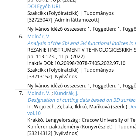
DOI
Egyéb URL
Szakcikk (Folyóiratcikk) | Tudományos
[32723047]
[Admin láttamozott]
Nyilvános idéző összesen: 1, Független: 1, Függő:
6.
Molnár, V.
Analysis of the Sbi and Svi functional indices i
REZANIE I INSTRUMENT V TEHNOLOGICESKIKH 
pp. 113-123. , 11 p.
(2022)
Inaktív DOI: 10.20998/2078-7405.2022.97.10
Szakcikk (Folyóiratcikk) | Tudományos
[33213152]
[Nyilvános]
Nyilvános idéző összesen: 1, Független: 1, Függő:
7.
Molnár, V.
;
Kundrák, J.
Designation of cutting data based on 3D surfa
In: Wojciech, Zębala; Ildikó, Maňková (szerk.)
Dev
vol.10
Krakkó, Lengyelország :
Cracow University of T
Konferenciaközlemény (Könyvrészlet) | Tudom
[33214312]
[Nyilvános]