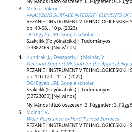
Nyilvános idéző összesen: 6, Független: 6, Függő:
3.
Molnár, Viktor
ANALYZING SURFACE INTEGRITY ELEMENTS OF
REZANIE I INSTRUMENT V TEHNOLOGICESKIKH 
pp. 49-58. , 10 p.
(2023)
DOI
Egyéb URL
Google scholar
Szakcikk (Folyóiratcikk) | Tudományos
[33882469]
[Nyilvános]
4.
Kundrak, J.
;
Deszpoth, I.
;
Molnár, V.
Decision Support Method for the Applicability 
REZANIE I INSTRUMENT V TEHNOLOGICESKIKH 
pp. 110-120. , 11 p.
(2022)
DOI
Egyéb URL
Google scholar
Szakcikk (Folyóiratcikk) | Tudományos
[32723039]
[Nyilvános]
Nyilvános idéző összesen: 3, Független: 3, Függő:
5.
Molnár, V.
Wear Resistance of Hard Turned Surfaces
REZANIE I INSTRUMENT V TEHNOLOGICESKIKH 
pp. 65-72. , 8 p.
(2022)