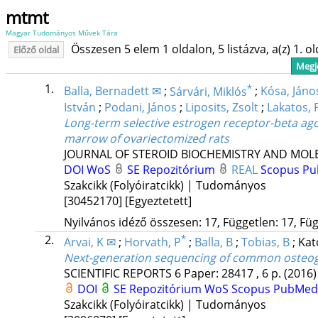
mtmt
Magyar Tudományos Művek Tára
Összesen 5 elem 1 oldalon, 5 listázva, a(z) 1. o
Előző oldal
Megje
1.
*
Balla, Bernadett ✉
;
Sárvári, Miklós
;
Kósa, Jáno
István
;
Podani, János
;
Liposits, Zsolt
;
Lakatos, 
Long-term selective estrogen receptor-beta a
marrow of ovariectomized rats
JOURNAL OF STEROID BIOCHEMISTRY AND MOL
DOI
WoS
SE Repozitórium
REAL
Scopus
Pu
Szakcikk (Folyóiratcikk) | Tudományos
[30452170]
[Egyeztetett]
Nyilvános idéző összesen: 17, Független: 17, Füg
2.
*
Arvai, K ✉
;
Horvath, P
;
Balla, B
;
Tobias, B
;
Kat
Next-generation sequencing of common osteogen
SCIENTIFIC REPORTS
6
Paper: 28417 , 6 p.
(2016)
DOI
SE Repozitórium
WoS
Scopus
PubMed
Szakcikk (Folyóiratcikk) | Tudományos