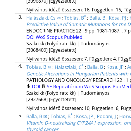
[3096870]
[Egyeztetett]
Nyilvános idéző összesen: 16, Független: 16, Füg
3.
*
Halászlaki, Cs ✉
;
Tóbiás, B
;
Balla, B
;
Kósa, PJ
;
Predictive Value of Somatic Mutations for the
ENDOCRINE PRACTICE
22
:
9
pp. 1081-1087. , 7 p
DOI
WoS
Scopus
PubMed
Szakcikk (Folyóiratcikk) | Tudományos
[3068409]
[Egyeztetett]
Nyilvános idéző összesen: 7, Független: 4, Függő:
4.
*
Tobias, B ✉
;
Halaszlaki, C
;
Balla, B
;
Kosa, JP
;
A
Genetic Alterations in Hungarian Patients with 
PATHOLOGY AND ONCOLOGY RESEARCH
22
:
1
DOI
SE Repozitórium
WoS
Scopus
PubMe
Szakcikk (Folyóiratcikk) | Tudományos
[2927668]
[Egyeztetett]
Nyilvános idéző összesen: 10, Független: 6, Függő
5.
*
Balla, B ✉
;
Tobias, B
;
Kosa, JP
;
Podani, J
;
Horva
Vitamin D-neutralizing CYP24A1 expression, onc
thyroid cancer