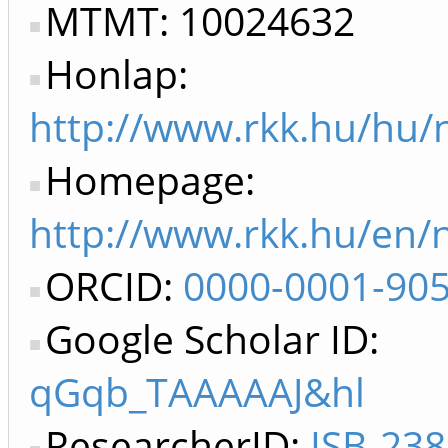
MTMT: 10024632
Honlap:
http://www.rkk.hu/hu/n
Homepage:
http://www.rkk.hu/en/n
ORCID:
0000-0001-90
Google Scholar ID:
qGqb_TAAAAAJ&hl
ResearcherID:
ISB-23