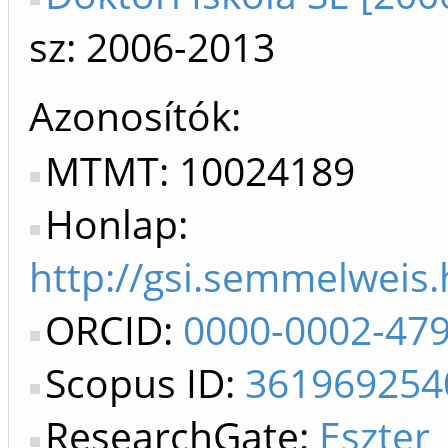
sz: 2006-2013
Azonosítók
MTMT: 10024189
Honlap:
http://gsi.semmelweis
ORCID:
0000-0002-47
Scopus ID:
361969254
ResearchGate:
Eszter