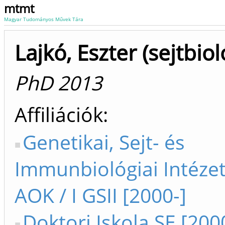
mtmt
Magyar Tudományos Művek Tára
Lajkó, Eszter (sejtbiol
PhD 2013
Affiliációk
Genetikai, Sejt- és
Immunbiológiai Intézet
AOK / I GSII [2000-]
Doktori Iskola SE [200