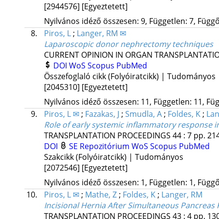
[2944576]
[Egyeztetett]
Nyilvános idéző összesen: 9, Független: 7, Függő:
8.
Piros, L
;
Langer, RM ✉
Laparoscopic donor nephrectomy techniques
CURRENT OPINION IN ORGAN TRANSPLANTATI
DOI
WoS
Scopus
PubMed
Összefoglaló cikk (Folyóiratcikk) | Tudományos
[2045310]
[Egyeztetett]
Nyilvános idéző összesen: 11, Független: 11, Füg
9.
Piros, L ✉
;
Fazakas, J
;
Smudla, A
;
Foldes, K
;
Lan
Role of early systemic inflammatory response 
TRANSPLANTATION PROCEEDINGS
44
:
7
pp. 214
DOI
SE Repozitórium
WoS
Scopus
PubMed
Szakcikk (Folyóiratcikk) | Tudományos
[2072546]
[Egyeztetett]
Nyilvános idéző összesen: 1, Független: 1, Függő:
10.
Piros, L ✉
;
Mathe, Z
;
Foldes, K
;
Langer, RM
Incisional Hernia After Simultaneous Pancreas
TRANSPLANTATION PROCEEDINGS
43
:
4
pp. 130