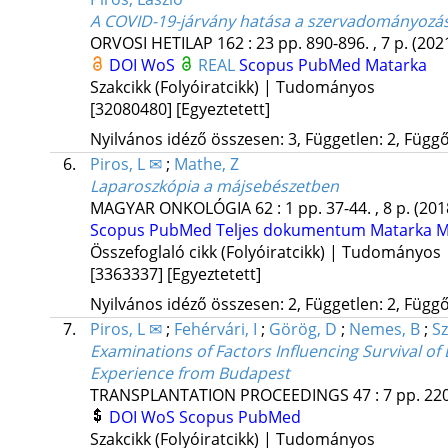
A COVID-19-járvány hatása a szervadományozás
ORVOSI HETILAP
162
:
23
pp. 890-896. , 7 p.
(202
DOI
WoS
REAL
Scopus
PubMed
Matarka
Szakcikk (Folyóiratcikk) | Tudományos
[32080480]
[Egyeztetett]
Nyilvános idéző összesen: 3, Független: 2, Függő:
6.
Piros, L ✉
;
Mathe, Z
Laparoszkópia a májsebészetben
MAGYAR ONKOLÓGIA
62
:
1
pp. 37-44. , 8 p.
(201
Scopus
PubMed
Teljes dokumentum
Matarka
M
Összefoglaló cikk (Folyóiratcikk) | Tudományos
[3363337]
[Egyeztetett]
Nyilvános idéző összesen: 2, Független: 2, Függő:
7.
Piros, L ✉
;
Fehérvári, I
;
Görög, D
;
Nemes, B
;
Sz
Examinations of Factors Influencing Survival of
Experience from Budapest
TRANSPLANTATION PROCEEDINGS
47
:
7
pp. 220
DOI
WoS
Scopus
PubMed
Szakcikk (Folyóiratcikk) | Tudományos