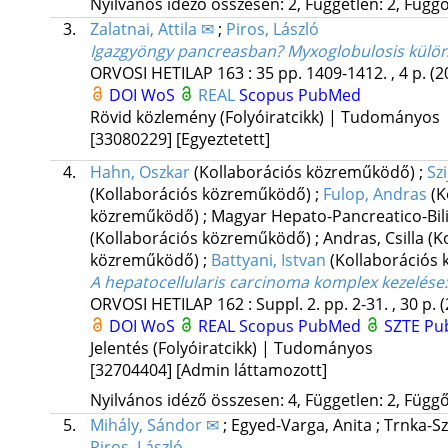
Nyilvános idéző összesen: 2, Független: 2, Függő:
3.
Zalatnai, Attila ✉
;
Piros, László
Igazgyöngy pancreasban? Myxoglobulosis külön
ORVOSI HETILAP
163
:
35
pp. 1409-1412. , 4 p.
(2
DOI
WoS
REAL
Scopus
PubMed
Rövid közlemény (Folyóiratcikk) | Tudományos
[33080229]
[Egyeztetett]
4.
Hahn, Oszkar
(Kollaborációs közreműködő)
;
Szi
(Kollaborációs közreműködő)
;
Fulop, Andras
(K
közreműködő)
;
Magyar Hepato-Pancreatico-Bil
(Kollaborációs közreműködő)
;
Andras, Csilla
(K
közreműködő)
;
Battyani, Istvan
(Kollaborációs
A hepatocellularis carcinoma komplex kezelése
ORVOSI HETILAP
162
:
Suppl. 2.
pp. 2-31. , 30 p.
(
DOI
WoS
REAL
Scopus
PubMed
SZTE Pub
Jelentés (Folyóiratcikk) | Tudományos
[32704404]
[Admin láttamozott]
Nyilvános idéző összesen: 4, Független: 2, Függő:
5.
Mihály, Sándor ✉
;
Egyed-Varga, Anita
;
Trnka-Sz
Piros, László