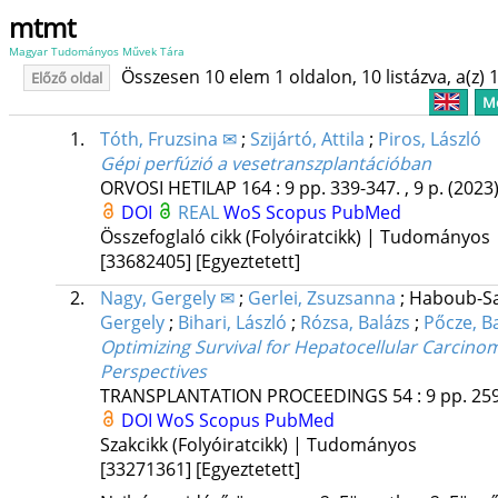
mtmt
Magyar Tudományos Művek Tára
Összesen 10 elem 1 oldalon, 10 listázva, a(z) 1
Előző oldal
Me
1.
Tóth, Fruzsina ✉
;
Szijártó, Attila
;
Piros, László
Gépi perfúzió a vesetranszplantációban
ORVOSI HETILAP
164
:
9
pp. 339-347. , 9 p.
(2023
DOI
REAL
WoS
Scopus
PubMed
Összefoglaló cikk (Folyóiratcikk) | Tudományos
[33682405]
[Egyeztetett]
2.
Nagy, Gergely ✉
;
Gerlei, Zsuzsanna
;
Haboub-Sa
Gergely
;
Bihari, László
;
Rózsa, Balázs
;
Pőcze, B
Optimizing Survival for Hepatocellular Carcinom
Perspectives
TRANSPLANTATION PROCEEDINGS
54
:
9
pp. 259
DOI
WoS
Scopus
PubMed
Szakcikk (Folyóiratcikk) | Tudományos
[33271361]
[Egyeztetett]