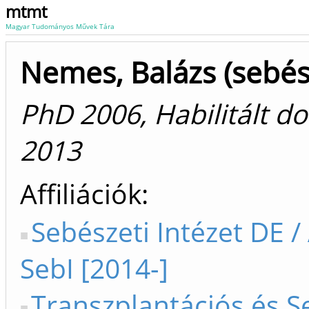
mtmt
Magyar Tudományos Művek Tára
Nemes, Balázs (sebés
PhD 2006, Habilitált d
2013
Affiliációk
Sebészeti Intézet DE 
SebI [2014-]
Transzplantációs és S