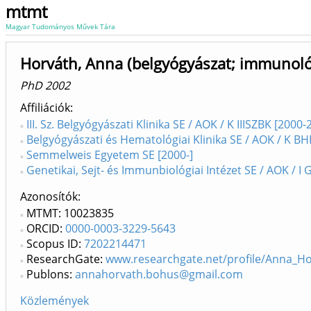
mtmt
Magyar Tudományos Művek Tára
Horváth, Anna (belgyógyászat; immunoló
PhD 2002
Affiliációk
III. Sz. Belgyógyászati Klinika SE / AOK / K IIISZBK [2000-
Belgyógyászati és Hematológiai Klinika SE / AOK / K BH
Semmelweis Egyetem SE [2000-]
Genetikai, Sejt- és Immunbiológiai Intézet SE / AOK / I G
Azonosítók
MTMT: 10023835
ORCID:
0000-0003-3229-5643
Scopus ID:
7202214471
ResearchGate:
www.researchgate.net/profile/Anna_H
Publons:
annahorvath.bohus@gmail.com
Közlemények