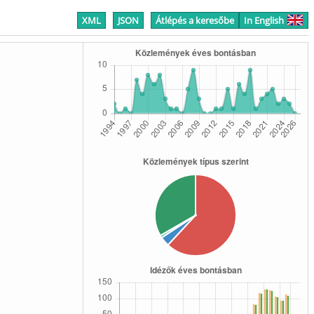
XML
JSON
Átlépés a keresőbe
In English