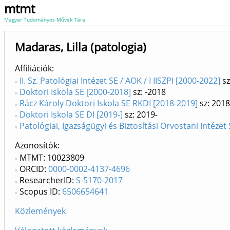
mtmt
Magyar Tudományos Művek Tára
Madaras, Lilla (patologia)
Affiliációk
II. Sz. Patológiai Intézet SE / AOK / I IISZPI [2000-2022]
sz
Doktori Iskola SE [2000-2018]
sz: -2018
Rácz Károly Doktori Iskola SE RKDI [2018-2019]
sz: 201
Doktori Iskola SE DI [2019-]
sz: 2019-
Patológiai, Igazságügyi és Biztosítási Orvostani Intézet 
Azonosítók
MTMT: 10023809
ORCID:
0000-0002-4137-4696
ResearcherID:
S-5170-2017
Scopus ID:
6506654641
Közlemények