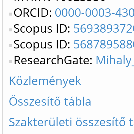
ORCID:
0000-0003-43
Scopus ID:
569389372
Scopus ID:
568789588
ResearchGate:
Mihaly
Közlemények
Összesítő tábla
Szakterületi összesítő 