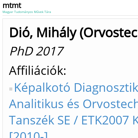
mtmt
Magyar Tudományos Művek Tára
Dió, Mihály (Orvostec
PhD 2017
Affiliációk
Képalkotó Diagnosztik
Analitikus és Orvostec
Tanszék SE / ETK2007
[2010-]