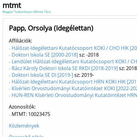
mtmt
Magyar Tudományos Művek Tára
Papp, Orsolya (Idegélettan)
Affiliációk
Hálózat-Idegélettani Kutatócsoport KOKI / CHO HIK [2
Doktori Iskola SE [2000-2018]
sz: -2018
Lendület Hálózat-Idegélettani Kutatócsoport KOKI / C
Rácz Károly Doktori Iskola SE RKDI [2018-2019]
sz: 201
Doktori Iskola SE DI [2019-]
sz: 2019-
Hálózat-Idegélettani Kutatócsoport HRN KOKI HIK [201
Kísérleti Orvostudományi Kutatóintézet KOKI [2022-20
HUN-REN Kísérleti Orvostudományi Kutatóintézet HRN
Azonosítók
MTMT: 10023475
Közlemények