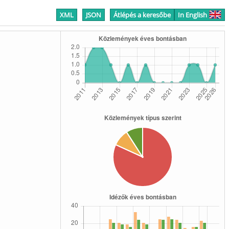
XML
JSON
Átlépés a keresőbe
In English