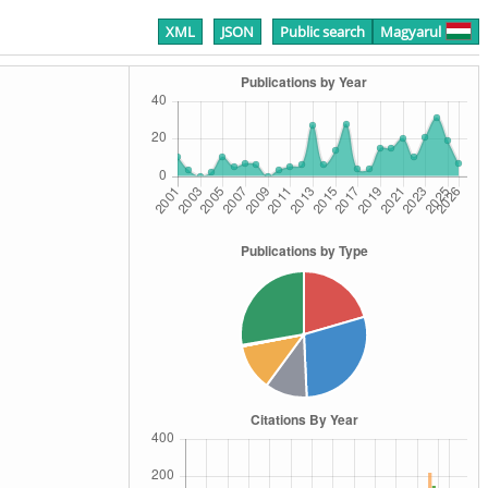
XML
JSON
Public search
Magyarul