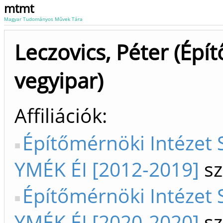
mtmt
Magyar Tudományos Művek Tára
Leczovics, Péter (Épít
vegyipar)
Affiliációk
Építőmérnöki Intézet S
YMÉK ÉI [2012-2019]
sz
Építőmérnöki Intézet S
YMÉK ÉI [2020-2020]
sz