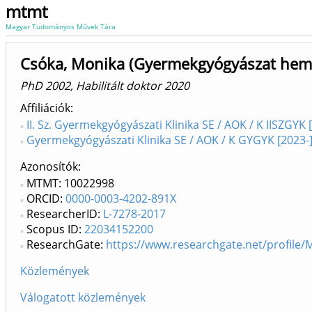
mtmt
Magyar Tudományos Művek Tára
Csóka, Monika (Gyermekgyógyászat hema
PhD 2002, Habilitált doktor 2020
Affiliációk
II. Sz. Gyermekgyógyászati Klinika SE / AOK / K IISZGYK
Gyermekgyógyászati Klinika SE / AOK / K GYGYK [2023-
Azonosítók
MTMT: 10022998
ORCID:
0000-0003-4202-891X
ResearcherID:
L-7278-2017
Scopus ID:
22034152200
ResearchGate:
https://www.researchgate.net/profile
Közlemények
Válogatott közlemények