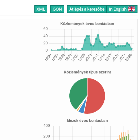
XML
JSON
Átlépés a keresőbe
In English