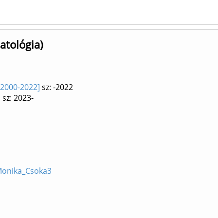
tológia)
 [2000-2022]
sz: -2022
]
sz: 2023-
/Monika_Csoka3