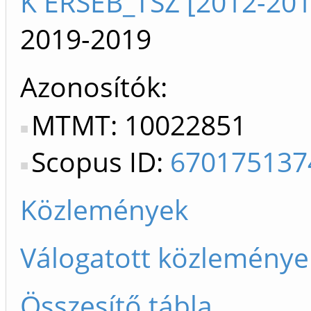
K ÉRSEB_TSZ [2012-201
2019-2019
Azonosítók
MTMT: 10022851
Scopus ID:
670175137
Közlemények
Válogatott közleménye
Összesítő tábla