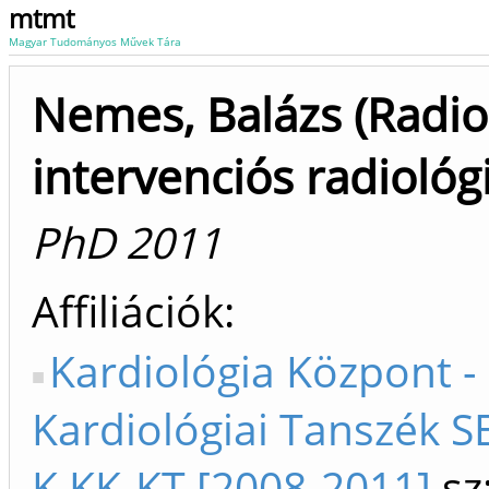
mtmt
Magyar Tudományos Művek Tára
Nemes, Balázs (Radio
intervenciós radiológ
PhD 2011
Affiliációk
Kardiológia Központ -
Kardiológiai Tanszék SE
K KK-KT [2008-2011]
sz