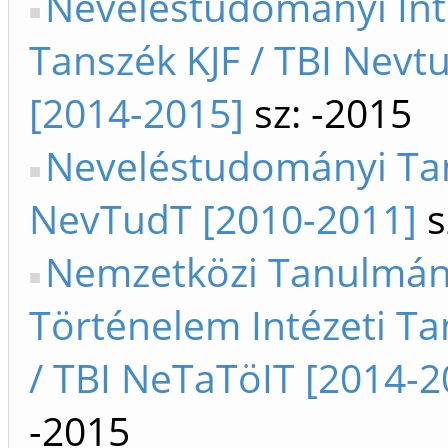
Neveléstudományi Int
Tanszék KJF / TBI Nevt
[2014-2015]
sz: -2015
Neveléstudományi Tan
NevTudT [2010-2011]
s
Nemzetközi Tanulmán
Történelem Intézeti Ta
/ TBI NeTaTöIT [2014-2
-2015