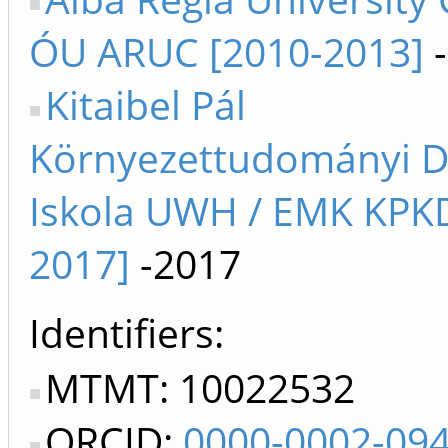
ÓU ARUC [2010-2013]
-
Kitaibel Pál
Környezettudományi D
Iskola UWH / EMK KPKD
2017]
-2017
Identifiers
MTMT: 10022532
ORCID:
0000-0002-09