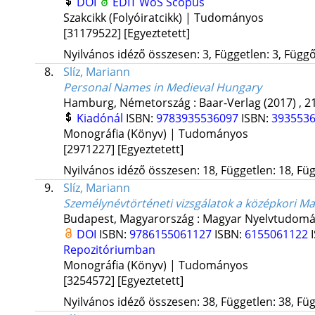
DOI
EDIT
WoS
Scopus
Szakcikk (Folyóiratcikk) | Tudományos
[31179522]
[Egyeztetett]
Nyilvános idéző összesen: 3, Független: 3, Függő:
8.
Slíz, Mariann
Personal Names in Medieval Hungary
Hamburg, Németország :
Baar-Verlag
(2017)
,
21
Kiadónál
ISBN:
9783935536097
ISBN:
393553
Monográfia (Könyv) | Tudományos
[2971227]
[Egyeztetett]
Nyilvános idéző összesen: 18, Független: 18, Füg
9.
Slíz, Mariann
Személynévtörténeti vizsgálatok a középkori M
Budapest, Magyarország :
Magyar Nyelvtudomá
DOI
ISBN:
9786155061127
ISBN:
6155061122
Repozitóriumban
Monográfia (Könyv) | Tudományos
[3254572]
[Egyeztetett]
Nyilvános idéző összesen: 38, Független: 38, Füg