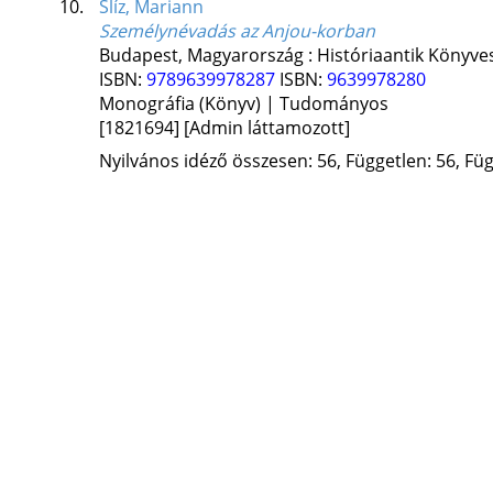
10.
Slíz, Mariann
Személynévadás az Anjou-korban
Budapest, Magyarország :
Históriaantik Könyve
ISBN:
9789639978287
ISBN:
9639978280
Monográfia (Könyv) | Tudományos
[1821694]
[Admin láttamozott]
Nyilvános idéző összesen: 56, Független: 56, Füg