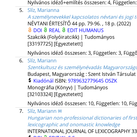
Nyilvános idéző+említés összesen: 4, Független: 
5.
Slíz, Marianna
A személynevekkel kapcsolatos névtani és jogi 
NÉVTANI ÉRTESÍTŐ
44
pp. 79-96. , 18 p.
(2022)
DOI
REAL
EDIT
HUMANUS
Szakcikk (Folyóiratcikk) | Tudományos
[33197725]
[Egyeztetett]
Nyilvános idéző összesen: 3, Független: 3, Függő:
6.
Slíz, Mariann
Szentkultusz és személynévadás Magyarország
Budapest, Magyarország :
Szent István Társulat
Kiadónál
ISBN:
9789632779645
OSZK
Monográfia (Könyv) | Tudományos
[32103324]
[Egyeztetett]
Nyilvános idéző összesen: 10, Független: 10, Füg
7.
Slíz, Mariann ✉
Hungarian non-professional dictionaries of fir
lexicographic and onomastic knowledge
INTERNATIONAL JOURNAL OF LEXICOGRAPHY
33