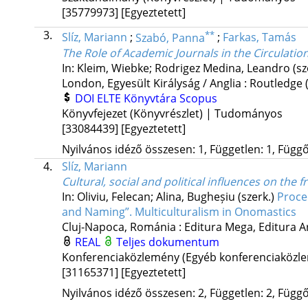
[35779973]
[Egyeztetett]
3.
**
Slíz, Mariann
;
Szabó, Panna
;
Farkas, Tamás
The Role of Academic Journals in the Circulati
In: Kleim, Wiebke; Rodrigez Medina, Leandro (sz
London, Egyesült Királyság / Anglia :
Routledge
DOI
ELTE Könyvtára
Scopus
Könyvfejezet (Könyvrészlet) | Tudományos
[33084439]
[Egyeztetett]
Nyilvános idéző összesen: 1, Független: 1, Függő:
4.
Slíz, Mariann
Cultural, social and political influences on the 
In: Oliviu, Felecan; Alina, Bugheșiu (szerk.)
Proce
and Naming”. Multiculturalism in Onomastics
Cluj-Napoca, Románia :
Editura Mega
,
Editura 
REAL
Teljes dokumentum
Konferenciaközlemény (Egyéb konferenciaköz
[31165371]
[Egyeztetett]
Nyilvános idéző összesen: 2, Független: 2, Függő: