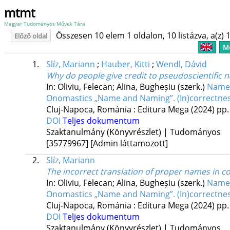
mtmt
Magyar Tudományos Művek Tára
Összesen 10 elem 1 oldalon, 10 listázva, a(z) 1
Előző oldal
Me
1.
Slíz, Mariann
;
Hauber, Kitti
;
Wendl, Dávid
Why do people give credit to pseudoscientific
In: Oliviu, Felecan; Alina, Bugheșiu (szerk.)
Name 
Onomastics „Name and Naming”. (In)correctnes
Cluj-Napoca, Románia :
Editura Mega
(2024)
pp.
DOI
Teljes dokumentum
Szaktanulmány (Könyvrészlet) | Tudományos
[35779967]
[Admin láttamozott]
2.
Slíz, Mariann
The incorrect translation of proper names in co
In: Oliviu, Felecan; Alina, Bugheșiu (szerk.)
Name 
Onomastics „Name and Naming”. (In)correctnes
Cluj-Napoca, Románia :
Editura Mega
(2024)
pp.
DOI
Teljes dokumentum
Szaktanulmány (Könyvrészlet) | Tudományos