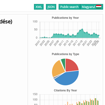
XML
JSON
Public search
Magyarul
dése)