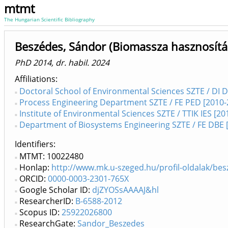
mtmt
The Hungarian Scientific Bibliography
Beszédes, Sándor (Biomassza hasznosítás
PhD 2014, dr. habil. 2024
Affiliations
Doctoral School of Environmental Sciences SZTE / DI D
Process Engineering Department SZTE / FE PED [2010-
Institute of Environmental Sciences SZTE / TTIK IES [20
Department of Biosystems Engineering SZTE / FE DBE [
Identifiers
MTMT: 10022480
Honlap:
http://www.mk.u-szeged.hu/profil-oldalak/be
ORCID:
0000-0003-2301-765X
Google Scholar ID:
djZYOSsAAAAJ&hl
ResearcherID:
B-6588-2012
Scopus ID:
25922026800
ResearchGate:
Sandor_Beszedes