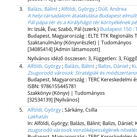
3.
Balázs, Bálint
;
Alföldi, György
;
Dúll, Andrea
A helyi társadalom átalakulása Budapest elmúl
Pál pápa tér és a Királyhágó tér környékének p
In: Izsák, Éva; Szabó, Pál (szerk.)
Budapest 150 : 
Budapest, Magyarország :
ELTE TTK Regionális
Szaktanulmány (Könyvrészlet) | Tudományos
[34085414]
[Admin láttamozott]
Nyilvános idéző összesen: 3, Független: 3, Függő:
4.
Alföldi, György
;
Balázs, Bálint
;
Balizs, Dániel
;
Ku
Zsugorodó városok
: Stratégiák és módszertan
Budapest, Magyarország :
TERC Kereskedelmi és
ISBN:
9786155445781
Szakkönyv (Könyv) | Tudományos
[32534139]
[Nyilvános]
5.
Alföldi, György
;
Sárkány, Csilla
Lakhatás
In: Alföldi, György; Balázs, Bálint; Balizs, Dániel;
zsugorodó városok vonzóképességének növelé
Budapest, Magyarország :
TERC Kereskedelmi és