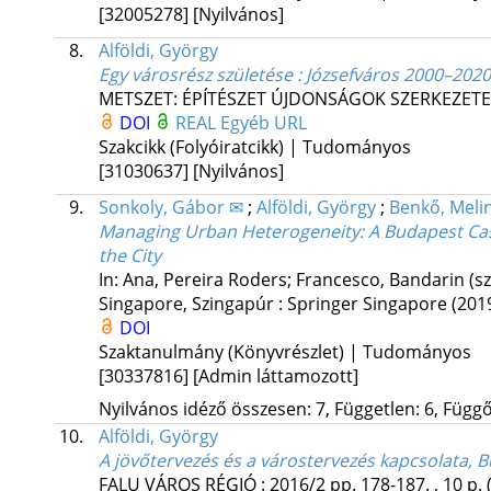
[32005278]
[Nyilvános]
8.
Alföldi, György
Egy városrész születése : Józsefváros 2000–2020
METSZET: ÉPÍTÉSZET ÚJDONSÁGOK SZERKEZETE
DOI
REAL
Egyéb URL
Szakcikk (Folyóiratcikk) | Tudományos
[31030637]
[Nyilvános]
9.
Sonkoly, Gábor ✉
;
Alföldi, György
;
Benkő, Meli
Managing Urban Heterogeneity: A Budapest Case
the City
In: Ana, Pereira Roders; Francesco, Bandarin (sz
Singapore, Szingapúr :
Springer Singapore
(201
DOI
Szaktanulmány (Könyvrészlet) | Tudományos
[30337816]
[Admin láttamozott]
Nyilvános idéző összesen: 7, Független: 6, Függő:
10.
Alföldi, György
A jövőtervezés és a várostervezés kapcsolata, 
FALU VÁROS RÉGIÓ
:
2016/2
pp. 178-187. , 10 p.