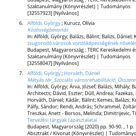
Szaktanulmány (Könyvrészlet) | Tudományos
[32557923]
[Nyilvános]
6.
Alföldi, György
;
Kurucz, Olívia
Közösségbevonás
In: Alföldi, György; Balázs, Bálint; Balizs, Dániel;
zsugorodó városok vonzóképességének növelé
Budapest, Magyarország :
TERC Kereskedelmi és
Szaktanulmány (Könyvrészlet) | Tudományos
[32558047]
[Nyilvános]
7.
Alföldi, György
;
Horváth, Dániel
Mátyás tér_Szociális városrehabilitáció_Összete
In: Alföldi, György; Árva, József; Balázs, Mihály
Architects; Dávid, Eszter; Dúll, Andrea; Fazekas,
Horváth, Dániel; Kádár, Bálint; Kemes, Balázs; K
Pálfy, Sándor; Rendi, András; Schrammel, Zoltán;
Treszkai, Anett - Borsos, Melinda; Dimitrijevic, T
Tervezési tárgyak tapasztalatai
Budapest, Magyarország
(2020)
pp. 90-90. , 1 p.
Absztrakt / Kivonat (Könyvrészlet) | Tudomány