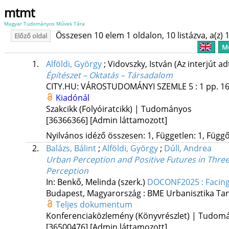
mtmt
Magyar Tudományos Művek Tára
Összesen 10 elem 1 oldalon, 10 listázva, a(z) 1
Előző oldal
Me
1.
Alföldi, György
;
Vidovszky, István
(Az interjút a
Építészet – Oktatás – Társadalom
CITY.HU: VÁROSTUDOMÁNYI SZEMLE
5
:
1
pp. 16
Kiadónál
Szakcikk (Folyóiratcikk) | Tudományos
[36366366]
[Admin láttamozott]
Nyilvános idéző összesen: 1, Független: 1, Függő:
2.
Balázs, Bálint
;
Alföldi, György
;
Dúll, Andrea
Urban Perception and Positive Futures in Three
Perception
In: Benkő, Melinda (szerk.)
DOCONF2025 : Facing 
Budapest, Magyarország :
BME Urbanisztika Ta
Teljes dokumentum
Konferenciaközlemény (Könyvrészlet) | Tudom
[36500476]
[Admin láttamozott]