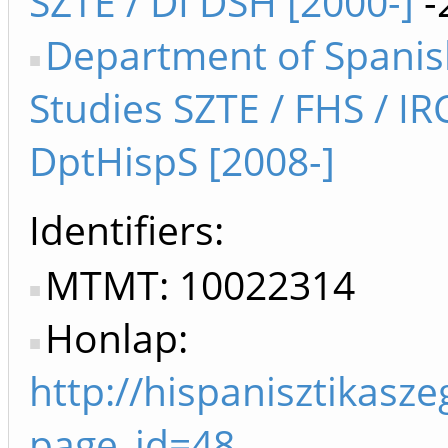
SZTE / DI DSH [2000-]
-
Department of Spanis
Studies SZTE / FHS / IR
DptHispS [2008-]
Identifiers
MTMT: 10022314
Honlap:
http://hispanisztikasz
page_id=48