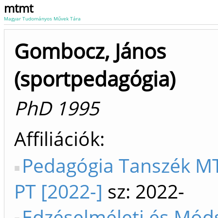
mtmt
Magyar Tudományos Művek Tára
Gombocz, János
(sportpedagógia)
PhD 1995
Affiliációk
Pedagógia Tanszék MT
PT [2022-]
sz: 2022-
Edzéselméleti és Mód